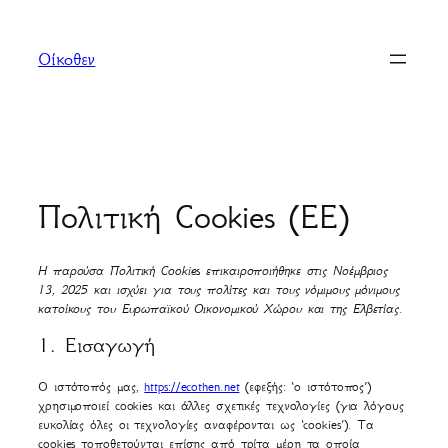
Μετάβαση
στο
Οίκοθεν
περιεχόμενο
Πολιτική Cookies (ΕΕ)
Η παρούσα Πολιτική Cookies επικαιροποιήθηκε στις Νοέμβριος
13, 2025 και ισχύει για τους πολίτες και τους νόμιμους μόνιμους
κατοίκους του Ευρωπαϊκού Οικονομικού Χώρου και της Ελβετίας.
1. Εισαγωγή
Ο ιστότοπός μας,
https://ecothen.net
(εφεξής: ‘ο ιστότοπος’)
χρησιμοποιεί cookies και άλλες σχετικές τεχνολογίες (για λόγους
ευκολίας όλες οι τεχνολογίες αναφέρονται ως ‘cookies’). Τα
cookies τοποθετούνται επίσης από τρίτα μέρη τα οποία