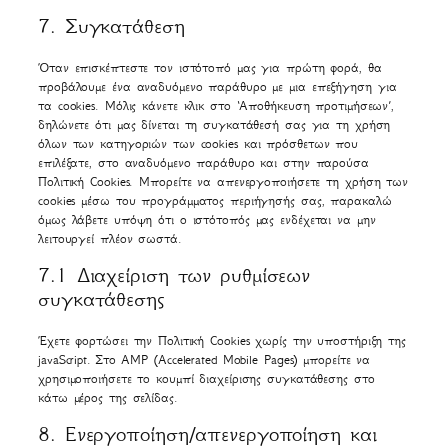
google-
to
fonts
7. Συγκατάθεση
service
Διάφορα
Όταν επισκέπτεστε τον ιστότοπό μας για πρώτη φορά, θα
προβάλουμε ένα αναδυόμενο παράθυρο με μια επεξήγηση για
τα cookies. Μόλις κάνετε κλικ στο ‘Αποθήκευση προτιμήσεων’,
δηλώνετε ότι μας δίνεται τη συγκατάθεσή σας για τη χρήση
όλων των κατηγοριών των cookies και πρόσθετων που
επιλέξατε, στο αναδυόμενο παράθυρο και στην παρούσα
Πολιτική Cookies. Μπορείτε να απενεργοποιήσετε τη χρήση των
cookies μέσω του προγράμματος περιήγησής σας, παρακαλώ
όμως λάβετε υπόψη ότι ο ιστότοπός μας ενδέχεται να μην
λειτουργεί πλέον σωστά.
7.1 Διαχείριση των ρυθμίσεων
συγκατάθεσης
Έχετε φορτώσει την Πολιτική Cookies χωρίς την υποστήριξη της
javaScript. Στο AMP (Accelerated Mobile Pages) μπορείτε να
χρησιμοποιήσετε το κουμπί διαχείρισης συγκατάθεσης στο
κάτω μέρος της σελίδας.
8. Ενεργοποίηση/απενεργοποίηση και