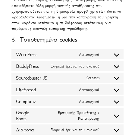
οποιαδήποτε άλλη μορφή τοπικής αποθήκευσης που
χρησιμοποιούνται για τη δημιουργία προφίλ χρηστών ώστε να
προβάλλονται διαφημίσεις, ή για την καταγραφή του χρήστη
στον παρόντα ιστότοπο ή σε διάφορους ιστότοπους για
παρόμοιους σκοπούς εμπορικής προώθησης.
6. Τοποθετημένα cookies
WordPress
Λειτουργικά
Consent
to
BuddyPress
Εκκρεμεί έρευνα του σκοπού
service
Consent
wordpress
to
Sourcebuster JS
Statistics
service
Consent
buddypress
to
LiteSpeed
Λειτουργικά
service
Consent
sourcebuster-
to
Complianz
Λειτουργικά
js
service
Consent
litespeed
to
Google
Εμπορικής Προώθησης /
service
Fonts
Consent
Καταγραφής
complianz
to
Διάφορα
service
Εκκρεμεί έρευνα του σκοπού
Consent