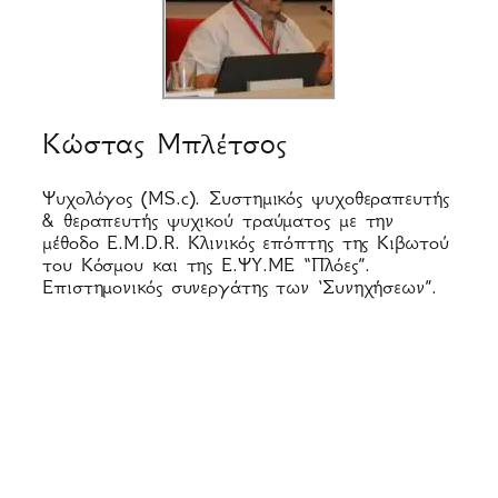
Κώστας Μπλέτσος
Ψυχολόγος (MS.c). Συστημικός ψυχοθεραπευτής
& θεραπευτής ψυχικού τραύματος με την
μέθοδο E.M.D.R. Κλινικός επόπτης της Κιβωτού
του Κόσμου και της Ε.ΨΥ.ΜΕ “Πλόες”.
Επιστημονικός συνεργάτης των ‘Συνηχήσεων”.
νήστε μαζί μας
η 3, Νέα Ιωνία 142 31
25414